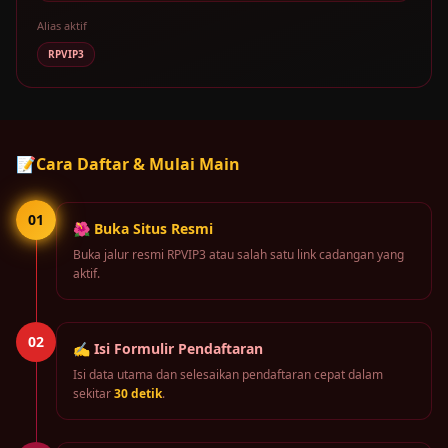
Alias aktif
RPVIP3
📝
Cara Daftar & Mulai Main
01
🌺 Buka Situs Resmi
Buka jalur resmi RPVIP3 atau salah satu link cadangan yang
aktif.
02
✍️ Isi Formulir Pendaftaran
Isi data utama dan selesaikan pendaftaran cepat dalam
sekitar
30 detik
.