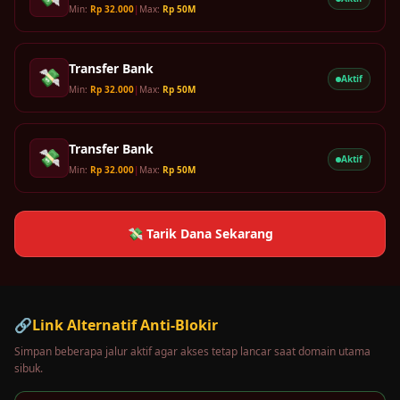
Min:
Rp 32.000
|
Max:
Rp 50M
Transfer Bank
💸
Aktif
Min:
Rp 32.000
|
Max:
Rp 50M
Transfer Bank
💸
Aktif
Min:
Rp 32.000
|
Max:
Rp 50M
💸 Tarik Dana Sekarang
🔗
Link Alternatif Anti-Blokir
Simpan beberapa jalur aktif agar akses tetap lancar saat domain utama
sibuk.