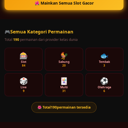
🌺 Mainkan Semua Slot Gacor
🎮
Semua Kategori Permainan
Total
190
permainan dari provider kelas dunia
🎰
🐓
🐟
Slot
Sabung
Tembak
84
20
3
🎲
🃏
⚽
Live
Multi
Olahraga
9
31
6
🌺 Total
190
permainan tersedia