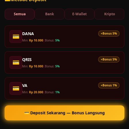
Semua
Bank
E-Wallet
Kripto
DANA
+Bonus 5%
💳
Min:
Rp 10.000
|
Bonus:
5%
QRIS
+Bonus 5%
💳
Min:
Rp 10.000
|
Bonus:
5%
VA
+Bonus 1%
💳
Min:
Rp 20.000
|
Bonus:
1%
💳 Deposit Sekarang — Bonus Langsung