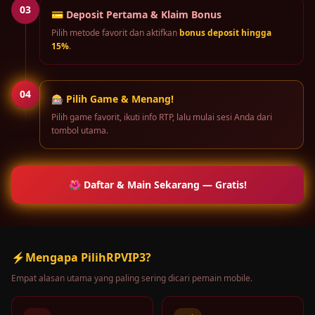
03
💳 Deposit Pertama & Klaim Bonus
Pilih metode favorit dan aktifkan
bonus deposit hingga
15%
.
04
🎰 Pilih Game & Menang!
Pilih game favorit, ikuti info RTP, lalu mulai sesi Anda dari
tombol utama.
🌺 Daftar & Main Sekarang — Gratis!
⚡
Mengapa Pilih
RPVIP3
?
Empat alasan utama yang paling sering dicari pemain mobile.