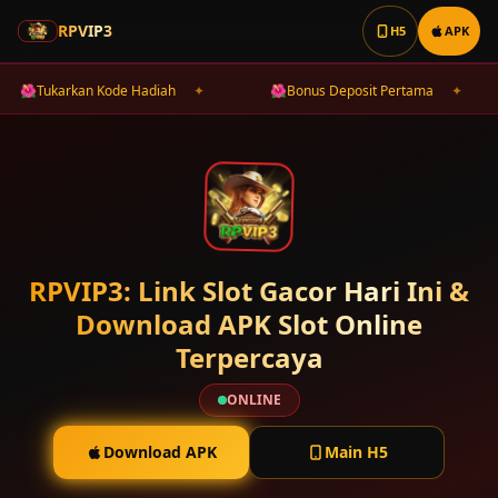
RPVIP3
H5
APK
e Hadiah
✦
🌺
Bonus Deposit Pertama
✦
🌺
Bonus Kejut
RPVIP3: Link Slot Gacor Hari Ini &
Download APK Slot Online
Terpercaya
ONLINE
Download APK
Main H5