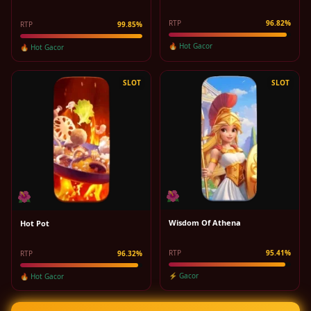
Rp 820.000
SM-*******357
RTP
96.82%
RTP
99.85%
S
3 menit lalu
✓ Dibayar
🔥 Hot Gacor
🔥 Hot Gacor
SLOT
SLOT
🌺
🌺
Wisdom Of Athena
Hot Pot
RTP
95.41%
RTP
96.32%
⚡ Gacor
🔥 Hot Gacor