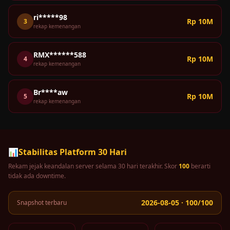
ri*****98
Rp 10M
3
rekap kemenangan
RMX******588
Rp 10M
4
rekap kemenangan
Br****aw
Rp 10M
5
rekap kemenangan
📊
Stabilitas Platform 30 Hari
Rekam jejak keandalan server selama 30 hari terakhir. Skor
100
berarti
tidak ada downtime.
2026-08-05 · 100/100
Snapshot terbaru