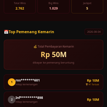
Total Wins
Big Wins
Jackpot
2.762
1.029
5
📅
Top Pemenang Kemarin
2026-08-04
💰 Total Pembayaran Kemarin
Rp 50M
dibayar ke pemenang beruntung
ros*******601
Rp 10M
1
rekap kemenangan
🏆 #1 Terbaik
Inf*********898
Rp 10M
2
rekap kemenangan